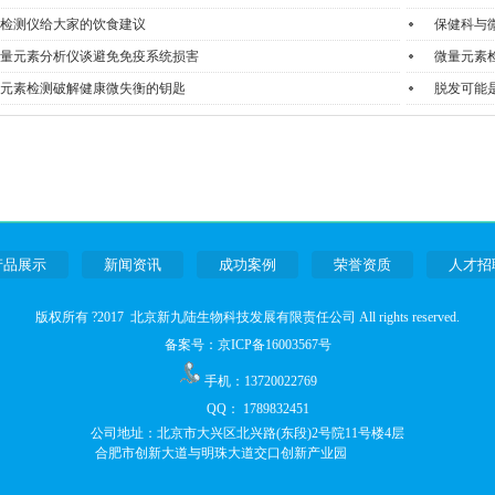
检测仪给大家的饮食建议
保健科与
量元素分析仪谈避免免疫系统损害
微量元素
元素检测破解健康微失衡的钥匙
脱发可能
产品展示
新闻资讯
成功案例
荣誉资质
人才招
版权所有 ?2017 北京新九陆生物科技发展有限责任公司 All rights reserved.
备案号：
京ICP备16003567号
手机：13720022769
Q
Q：
1789832451
公司地址：
北京市大兴区北兴路(东段)2号院11号楼4层
合肥市创新大道与明珠大道交口创新产业园