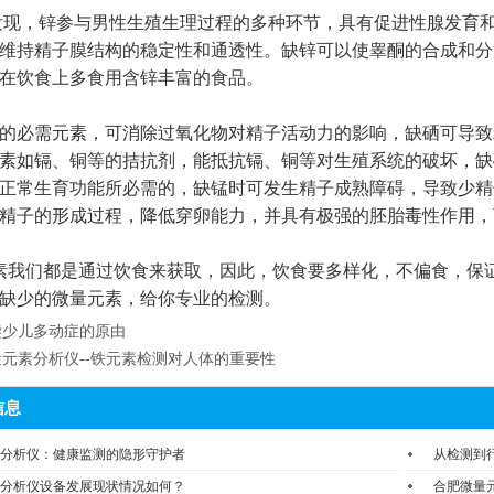
现，锌参与男性生殖生理过程的多种环节，具有促进性腺发育和
维持精子膜结构的稳定性和通透性。缺锌可以使睾酮的合成和分
在饮食上多食用含锌丰富的食品。
的必需元素，可消除过氧化物对精子活动力的影响，缺硒可导致
素如镉、铜等的拮抗剂，能抵抗镉、铜等对生殖系统的破坏，缺
正常生育功能所必需的，缺锰时可发生精子成熟障碍，导致少精
精子的形成过程，降低穿卵能力，并具有极强的胚胎毒性作用，
我们都是通过饮食来获取，因此，饮食要多样化，不偏食，保
缺少的微量元素，给你专业的检测。
读少儿多动症的原由
量元素分析仪--铁元素检测对人体的重要性
信息
分析仪：健康监测的隐形守护者
从检测到
分析仪设备发展现状情况如何？
合肥微量