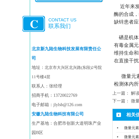
近年来发
酶的合成，
C
CONTACT US
缺锌患者应
联系我们
硒是机体
有毒金属元
北京新九陆生物科技发展有限责任公
维持生命和
司
在直接干扰
地址：
北京市大兴区北兴路(东段)2号院
微量元素
11号楼4层
检测体内所
联系人：张经理
上一篇：
解
招商手机：13720022769
下一篇：
微
电子邮箱：jlylsb@126.com
安徽九陆生物科
技有限公司
相关
生产基地：合肥市创新大道明珠产业
微量元素
园B区
微量元素