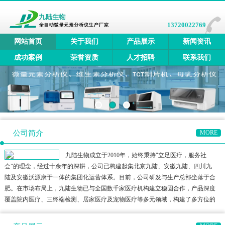
13720022769
网站首页
关于我们
产品展示
新闻资讯
成功案例
荣誉资质
人才招聘
联系我们
公司简介
MORE
九陆生物成立于2010年，始终秉持"立足医疗，服务社
会"的理念，经过十余年的深耕，公司已构建起集北京九陆、安徽九陆、四川九
陆及安徽沃源康于一体的集团化运营体系。目前，公司研发与生产总部坐落于合
肥。在市场布局上，九陆生物已与全国数千家医疗机构建立稳固合作，产品深度
覆盖院内医疗、三终端检测、居家医疗及宠物医疗等多元领域，构建了多方位的
健康检测生态圈。公司产品矩阵涵盖全自动微量元素分析仪、全自动维生素分