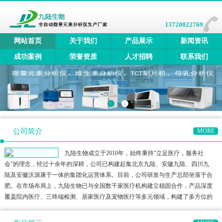
13720022769
网站首页
关于我们
产品展示
新闻资讯
成功案例
荣誉资质
人才招聘
联系我们
公司简介
MORE
九陆生物成立于2010年，始终秉持"立足医疗，服务社
会"的理念，经过十余年的深耕，公司已构建起集北京九陆、安徽九陆、四川九
陆及安徽沃源康于一体的集团化运营体系。目前，公司研发与生产总部坐落于合
肥。在市场布局上，九陆生物已与全国数千家医疗机构建立稳固合作，产品深度
覆盖院内医疗、三终端检测、居家医疗及宠物医疗等多元领域，构建了多方位的
健康检测生态圈。公司产品矩阵涵盖全自动微量元素分析仪、全自动维生素分