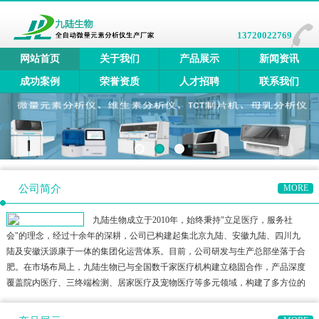
13720022769
网站首页
关于我们
产品展示
新闻资讯
成功案例
荣誉资质
人才招聘
联系我们
公司简介
MORE
九陆生物成立于2010年，始终秉持"立足医疗，服务社
会"的理念，经过十余年的深耕，公司已构建起集北京九陆、安徽九陆、四川九
陆及安徽沃源康于一体的集团化运营体系。目前，公司研发与生产总部坐落于合
肥。在市场布局上，九陆生物已与全国数千家医疗机构建立稳固合作，产品深度
覆盖院内医疗、三终端检测、居家医疗及宠物医疗等多元领域，构建了多方位的
健康检测生态圈。公司产品矩阵涵盖全自动微量元素分析仪、全自动维生素分