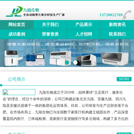
13720022769
网站首页
关于我们
产品展示
新闻资讯
成功案例
荣誉资质
人才招聘
联系我们
公司简介
MORE
九陆生物成立于2010年，始终秉持"立足医疗，服务社
会"的理念，经过十余年的深耕，公司已构建起集北京九陆、安徽九陆、四川九
陆及安徽沃源康于一体的集团化运营体系。目前，公司研发与生产总部坐落于合
肥。在市场布局上，九陆生物已与全国数千家医疗机构建立稳固合作，产品深度
覆盖院内医疗、三终端检测、居家医疗及宠物医疗等多元领域，构建了多方位的
健康检测生态圈。公司产品矩阵涵盖全自动微量元素分析仪、全自动维生素分