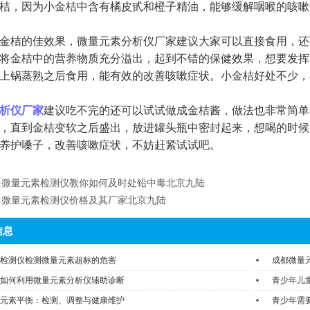
桔，因为小金桔中含有橘皮甙和橙子精油，能够缓解咽喉的咳嗽
金桔的佳效果，
微量元素分析仪厂家
建议大家可以直接食用，还
将金桔中的营养物质充分溢出，起到不错的保健效果，想要发挥
上锅蒸熟之后食用，能有效的改善咳嗽症状。小金桔好处不少，
析仪厂家
建议吃不完的还可以试试做成金桔酱，做法也非常简单
，直到金桔变软之后盛出，放进罐头瓶中密封起来，想喝的时候
养护嗓子，改善咳嗽症状，不妨赶紧试试吧。
疆微量元素检测仪教你如何及时处铅中毒北京九陆
川微量元素检测仪价格及其厂家北京九陆
信息
检测仪检测微量元素超标的危害
成都微量
如何利用微量元素分析仪辅助诊断
青少年儿
元素平衡：检测、调整与健康维护
青少年需