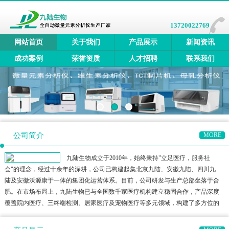
13720022769
网站首页
关于我们
产品展示
新闻资讯
成功案例
荣誉资质
人才招聘
联系我们
公司简介
MORE
九陆生物成立于2010年，始终秉持"立足医疗，服务社
会"的理念，经过十余年的深耕，公司已构建起集北京九陆、安徽九陆、四川九
陆及安徽沃源康于一体的集团化运营体系。目前，公司研发与生产总部坐落于合
肥。在市场布局上，九陆生物已与全国数千家医疗机构建立稳固合作，产品深度
覆盖院内医疗、三终端检测、居家医疗及宠物医疗等多元领域，构建了多方位的
健康检测生态圈。公司产品矩阵涵盖全自动微量元素分析仪、全自动维生素分