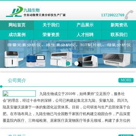
13720022769
网站首页
关于我们
产品展示
新闻资讯
成功案例
荣誉资质
人才招聘
联系我们
公司简介
MORE
九陆生物成立于2010年，始终秉持"立足医疗，服务社
会"的理念，经过十余年的深耕，公司已构建起集北京九陆、安徽九陆、四川九
陆及安徽沃源康于一体的集团化运营体系。目前，公司研发与生产总部坐落于合
肥。在市场布局上，九陆生物已与全国数千家医疗机构建立稳固合作，产品深度
覆盖院内医疗、三终端检测、居家医疗及宠物医疗等多元领域，构建了多方位的
健康检测生态圈。公司产品矩阵涵盖全自动微量元素分析仪、全自动维生素分