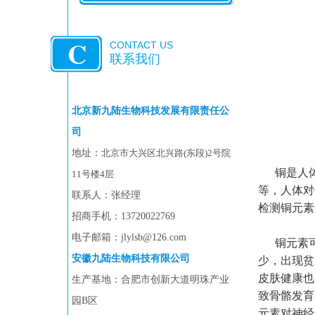
C
CONTACT US
联系我们
北京新九陆生物科技发展有限责任公
司
地址：
北京市大兴区北兴路(东段)2号院
铜是人体
11号楼4层
等，人体对
联系人：张经理
检测铜元素
招商手机：13720022769
电子邮箱：jlylsb@126.com
铜元素可
安徽九陆生物科
技有限公司
少，出现贫
皮肤健康也
生产基地：合肥市创新大道明珠产业
致骨骼发育
园B区
元素对神经