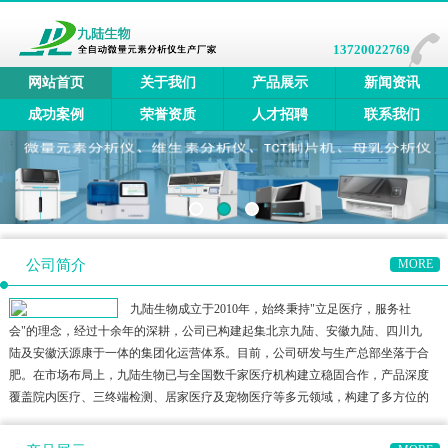
13720022769
网站首页
关于我们
产品展示
新闻资讯
成功案例
荣誉资质
人才招聘
联系我们
公司简介
MORE
九陆生物成立于2010年，始终秉持"立足医疗，服务社
会"的理念，经过十余年的深耕，公司已构建起集北京九陆、安徽九陆、四川九
陆及安徽沃源康于一体的集团化运营体系。目前，公司研发与生产总部坐落于合
肥。在市场布局上，九陆生物已与全国数千家医疗机构建立稳固合作，产品深度
覆盖院内医疗、三终端检测、居家医疗及宠物医疗等多元领域，构建了多方位的
健康检测生态圈。公司产品矩阵涵盖全自动微量元素分析仪、全自动维生素分